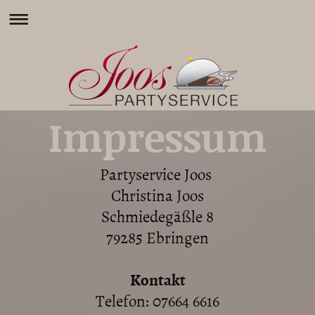
Impressum
Partyservice Joos
Christina Joos
Schmiedegäßle 8
79285 Ebringen
Kontakt
Telefon: 07664 6616