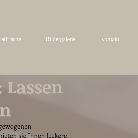
atfrische
Bildergalerie
Kontakt
 Lassen
en
usgewogenen
ieten sie Ihnen leckere