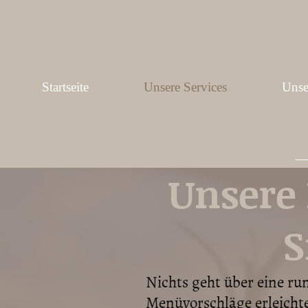
Startseite
Unsere Services
Unse
Unsere
S
Nichts geht über eine r
Menüvorschläge erleichte