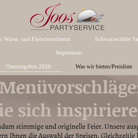
r Wurst- und Fleischsortiment
Schwarzwälder Sal
Impressum
Osterangebot 2026
Was wir bieten/Preisliste
 Menüvorschläge:
ie sich inspirier
undum stimmige und originelle Feier. Unsere a
rn Ihnen die Auswahl der Speisen. Gleichzeitig b